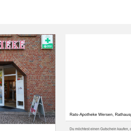
We use cookies
We use cookies and other technologies on our website. Some of these are
essential, while others help us to improve this website and your
experience. Personal data can be processed (e.g. IP addresses), e.g. B. for
personalized ads and content or ad and content measurement. You can
find more information about the use of your data in our
data protection
declaration. You can revoke or adjust your selection at any time under
Settings.
Only essential
Accept all
Settings
Rats-Apotheke Wersen, Rathauspl
Du möchtest einen Gutschein kaufen, d