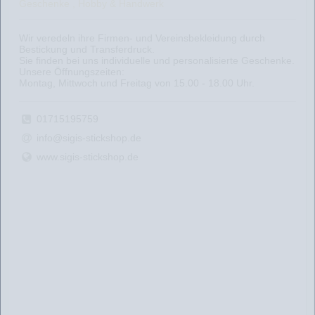
Geschenke , Hobby & Handwerk
Wir veredeln ihre Firmen- und Vereinsbekleidung durch
Bestickung und Transferdruck.
Sie finden bei uns individuelle und personalisierte Geschenke.
Unsere Öffnungszeiten:
Montag, Mittwoch und Freitag von 15.00 - 18.00 Uhr.
01715195759
info@sigis-stickshop.de
www.sigis-stickshop.de